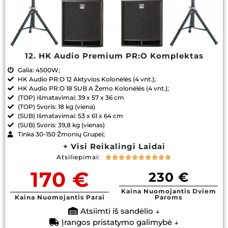
12. HK Audio Premium PR:O Komplektas
Galia: 4500W;
HK Audio PR:O 12 Aktyvios Kolonėlės (4 vnt.);
HK Audio PR:O 18 SUB A Žemo Kolonėlės (4 vnt.);
(TOP) Išmatavimai: 39 x 57 x 36 cm
(TOP) Svoris: 18 kg (viena)
(SUB) Išmatavimai: 53 x 61 x 64 cm
(SUB) Svoris: 39,8 kg (vienas)
Tinka 30-150 Žmonių Grupei;
+ Visi Reikalingi Laidai
Atsiliepimai:










170 €
230 €
Kaina Nuomojantis Dviem
Kaina Nuomojantis Parai
Paroms
Atsiimti iš sandėlio ↓
Įrangos pristatymo galimybė ↓