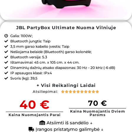
JBL PartyBox Ultimate Nuoma Vilniuje
Galia: 1100W;
Bluetooth jungtis: Taip
3,5 mm garso kabelio įvestis: Taip
Nešiojama belaidė (Bluetooth) garso kolonėlė;
Bluetooth versija: 5.3
Ištamavimai: 45 cm. x 105 cm. x 44 cm.
Dinaminių dažnių atsako diapazonas: 30 Hz – 20 kHz (-6 dB)
IP apsaugos klasė: IPx4
Svoris (kg): 39,5
+ Visi Reikalingi Laidai
Atsiliepimai:










40 €
70 €
Kaina Nuomojantis Dviem
Kaina Nuomojantis Parai
Paroms
Atsiimti iš sandėlio ↓
Įrangos pristatymo galimybė ↓