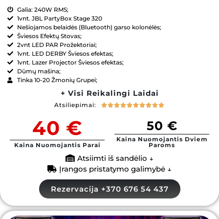
Galia: 240W RMS;
1vnt. JBL PartyBox Stage 320
Nešiojamos belaidės (Bluetooth) garso kolonėlės;
Šviesos Efektų Stovas;
2vnt LED PAR Prožektoriai;
1vnt. LED DERBY Šviesos efektas;
1vnt. Lazer Projector Šviesos efektas;
Dūmų mašina;
Tinka 10-20 Žmonių Grupei;
+ Visi Reikalingi Laidai
Atsiliepimai:










40 €
50 €
Kaina Nuomojantis Dviem
Kaina Nuomojantis Parai
Paroms
Atsiimti iš sandėlio ↓
Įrangos pristatymo galimybė ↓
Rezervacija +370 676 54 437