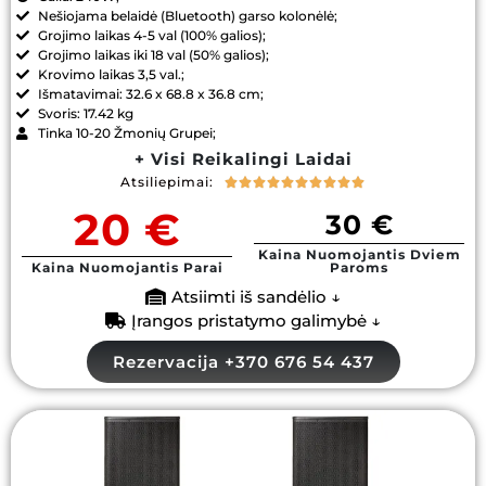
Nešiojama belaidė (Bluetooth) garso kolonėlė;
Grojimo laikas 4-5 val (100% galios);
Grojimo laikas iki 18 val (50% galios);
Krovimo laikas 3,5 val.;
Išmatavimai: 32.6 x 68.8 x 36.8 cm;
Svoris: 17.42 kg
Tinka 10-20 Žmonių Grupei;
+ Visi Reikalingi Laidai
Atsiliepimai:










20 €
30 €
Kaina Nuomojantis Dviem
Kaina Nuomojantis Parai
Paroms
Atsiimti iš sandėlio ↓
Įrangos pristatymo galimybė ↓
Rezervacija +370 676 54 437