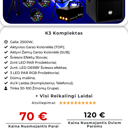
K3 Komplektas
Galia: 2500W;
Aktyvios Garso Kolonėlės (TOP);
Aktyvi Žemų Garso Kolonėlė (SUB);
Šviesos Efektų Stovas;
2vnt LED PAR Prožektoriai;
2vnt. LED DERBY Šviesos efektas;
3 LED PAR RGB Prožektoriai;
Dūmų mašina;
AUX Laidas (Kompiuteriui, Telefonui);
Tinka 30-100 Žmonių Grupei;
+ Visi Reikalingi Laidai
Atsiliepimai:










70 €
120 €
Kaina Nuomojantis Dviem
Kaina Nuomojantis Parai
Paroms