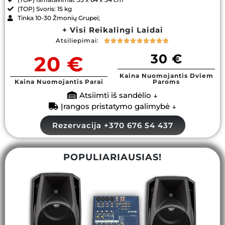
(TOP) Svoris: 15 kg
Tinka 10-30 Žmonių Grupei;
+ Visi Reikalingi Laidai
Atsiliepimai:










30 €
20 €
Kaina Nuomojantis Dviem
Kaina Nuomojantis Parai
Paroms
Atsiimti iš sandėlio ↓
Įrangos pristatymo galimybė ↓
Rezervacija +370 676 54 437
POPULIARIAUSIAS!