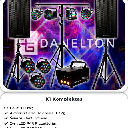
K1 Komplektas
Galia: 1000W;
Aktyvios Garso Kolonėlės (TOP);
Šviesos Efektų Stovas;
2vnt LED PAR Prožektoriai;