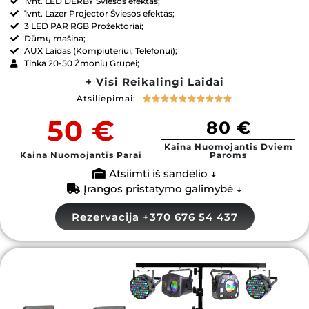
1vnt. LED DERBY Šviesos efektas;
1vnt. Lazer Projector Šviesos efektas;
3 LED PAR RGB Prožektoriai;
Dūmų mašina;
AUX Laidas (Kompiuteriui, Telefonui);
Tinka 20-50 Žmonių Grupei;
+ Visi Reikalingi Laidai
Atsiliepimai:










50 €
80 €
Kaina Nuomojantis Dviem
Kaina Nuomojantis Parai
Paroms
Atsiimti iš sandėlio ↓
Įrangos pristatymo galimybė ↓
Rezervacija +370 676 54 437