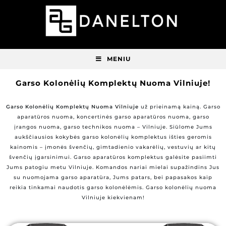
MENIU
Garso Kolonėlių Komplektų Nuoma Vilniuje!
Garso Kolonėlių Komplektų Nuoma Vilniuje
už prieinamą kainą. Garso
aparatūros nuoma, koncertinės garso aparatūros nuoma, garso
įrangos nuoma, garso technikos nuoma – Vilniuje. Siūlome Jums
aukščiausios kokybės garso kolonėlių komplektus išties geromis
kainomis – įmonės švenčių, gimtadienio vakarėlių, vestuvių ar kitų
švenčių įgarsinimui. Garso aparatūros komplektus galėsite pasiimti
Jums patogiu metu Vilniuje. Komandos nariai mielai supažindins Jus
su nuomojama garso aparatūra, Jums patars, bei papasakos kaip
reikia tinkamai naudotis garso kolonėlėmis. Garso kolonėlių nuoma
Vilniuje kiekvienam!