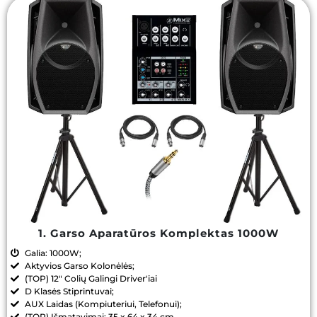
1. Garso Aparatūros Komplektas 1000W
Galia: 1000W;
Aktyvios Garso Kolonėlės;
(TOP) 12" Colių Galingi Driver'iai
D Klasės Stiprintuvai;
AUX Laidas (Kompiuteriui, Telefonui);
(TOP) Išmatavimai: 35 x 64 x 34 cm