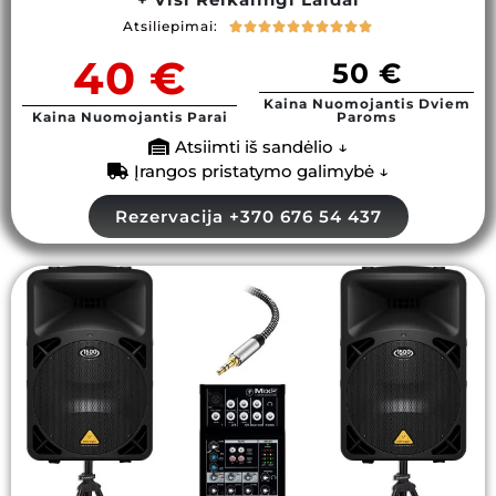
Atsiliepimai:










40 €
50 €
Kaina Nuomojantis Dviem
Kaina Nuomojantis Parai
Paroms
Atsiimti iš sandėlio ↓
Įrangos pristatymo galimybė ↓
Rezervacija +370 676 54 437