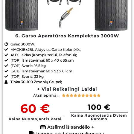
6. Garso Aparatūros Komplektas 3000W
Galia: 3000W;
MACKIE+JBL Aktyvios Garso Kolonėlės;
AUX Laidas (Kompiuteriui, Telefonui);
(TOP) Išmatavimai: 60 x 40 x 35 cm
(TOP) Svoris: 16,5 kg
(SUB) Išmatavimai: 60 x 53 x 61 cm
(TOP) Svoris: 32 kg
Tinka 30-100 Žmonių Grupei;
+ Visi Reikalingi Laidai
Atsiliepimai:










60 €
100 €
Kaina Nuomojantis Dviem
Kaina Nuomojantis Parai
Paroms
Atsiimti iš sandėlio ↓
Įrangos pristatymo galimybė ↓