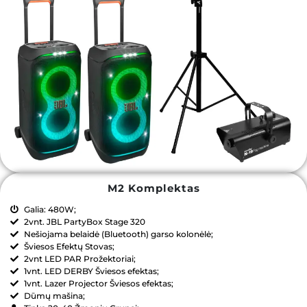
M2 Komplektas
Galia: 480W;
2vnt. JBL PartyBox Stage 320
Nešiojama belaidė (Bluetooth) garso kolonėlė;
Šviesos Efektų Stovas;
2vnt LED PAR Prožektoriai;
1vnt. LED DERBY Šviesos efektas;
1vnt. Lazer Projector Šviesos efektas;
Dūmų mašina;