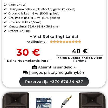
Galia: 240W;
Nešiojama belaidė (Bluetooth) garso kolonėlė;
Grojimo laikas 4-5 val (100% galios);
Grojimo laikas iki 18 val (50% galios);
Krovimo laikas 3,5 val.;
Išmatavimai: 32.6 x 68.8 x 36.8 cm;
Svoris: 17.42 kg
+ Visi Reikalingi Laidai
Atsiliepimai:










30 €
40 €
Kaina Nuomojantis Dviem
Kaina Nuomojantis Parai
Paroms
Atsiimti iš sandėlio ↓
Įrangos pristatymo galimybė ↓
Rezervacija +370 676 54 437