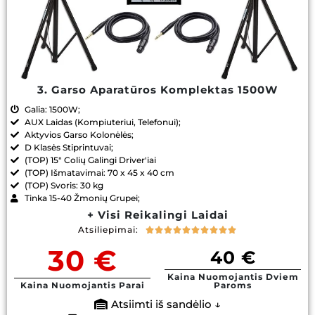
3. Garso Aparatūros Komplektas 1500W
Galia: 1500W;
AUX Laidas (Kompiuteriui, Telefonui);
Aktyvios Garso Kolonėlės;
D Klasės Stiprintuvai;
(TOP) 15" Colių Galingi Driver'iai
(TOP) Išmatavimai: 70 x 45 x 40 cm
(TOP) Svoris: 30 kg
Tinka 15-40 Žmonių Grupei;
+ Visi Reikalingi Laidai
Atsiliepimai:










30 €
40 €
Kaina Nuomojantis Dviem
Kaina Nuomojantis Parai
Paroms
Atsiimti iš sandėlio ↓