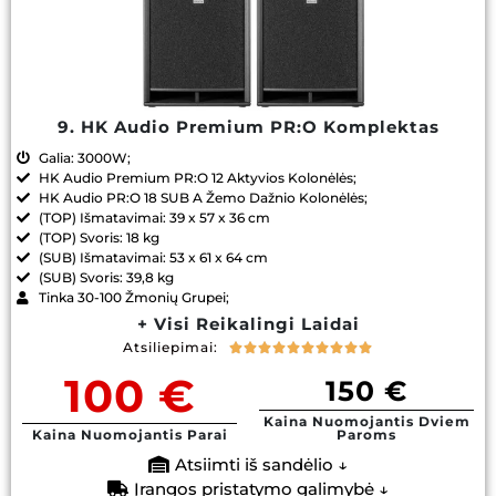
9. HK Audio Premium PR:O Komplektas
Galia: 3000W;
HK Audio Premium PR:O 12 Aktyvios Kolonėlės;
HK Audio PR:O 18 SUB A Žemo Dažnio Kolonėlės;
(TOP) Išmatavimai: 39 x 57 x 36 cm
(TOP) Svoris: 18 kg
(SUB) Išmatavimai: 53 x 61 x 64 cm
(SUB) Svoris: 39,8 kg
Tinka 30-100 Žmonių Grupei;
+ Visi Reikalingi Laidai
Atsiliepimai:










100 €
150 €
Kaina Nuomojantis Dviem
Kaina Nuomojantis Parai
Paroms
Atsiimti iš sandėlio ↓
Įrangos pristatymo galimybė ↓