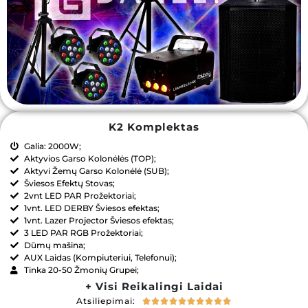
K2 Komplektas
Galia: 2000W;
Aktyvios Garso Kolonėlės (TOP);
Aktyvi Žemų Garso Kolonėlė (SUB);
Šviesos Efektų Stovas;
2vnt LED PAR Prožektoriai;
1vnt. LED DERBY Šviesos efektas;
1vnt. Lazer Projector Šviesos efektas;
3 LED PAR RGB Prožektoriai;
Dūmų mašina;
AUX Laidas (Kompiuteriui, Telefonui);
Tinka 20-50 Žmonių Grupei;
+ Visi Reikalingi Laidai
Atsiliepimai:









