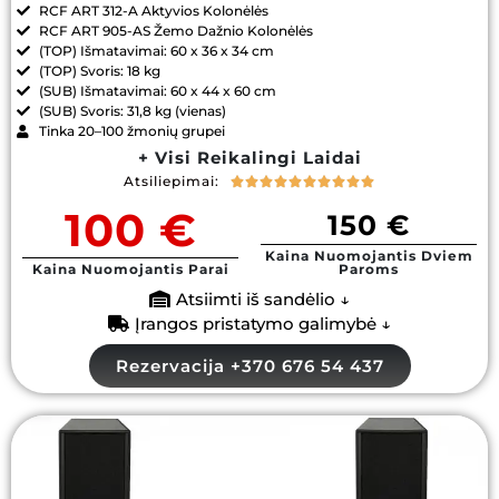
RCF ART 312-A Aktyvios Kolonėlės
RCF ART 905-AS Žemo Dažnio Kolonėlės
(TOP) Išmatavimai: 60 x 36 x 34 cm
(TOP) Svoris: 18 kg
(SUB) Išmatavimai: 60 x 44 x 60 cm
(SUB) Svoris: 31,8 kg (vienas)
Tinka 20–100 žmonių grupei
+ Visi Reikalingi Laidai
Atsiliepimai:










100 €
150 €
Kaina Nuomojantis Dviem
Kaina Nuomojantis Parai
Paroms
Atsiimti iš sandėlio ↓
Įrangos pristatymo galimybė ↓
Rezervacija +370 676 54 437