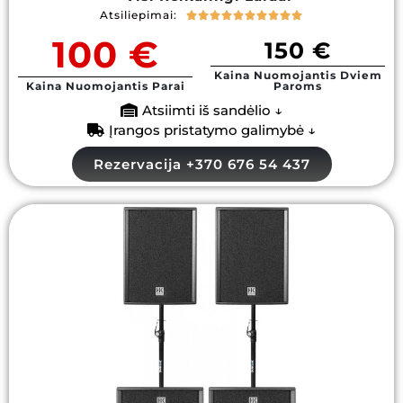
Atsiliepimai:










100 €
150 €
Kaina Nuomojantis Dviem
Kaina Nuomojantis Parai
Paroms
Atsiimti iš sandėlio ↓
Įrangos pristatymo galimybė ↓
Rezervacija +370 676 54 437