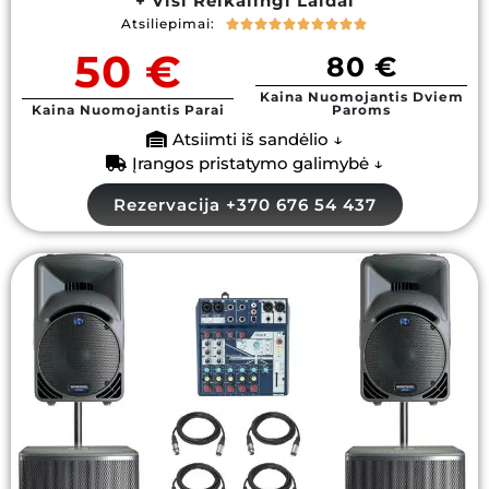
+ Visi Reikalingi Laidai
Atsiliepimai:










50 €
80 €
Kaina Nuomojantis Dviem
Kaina Nuomojantis Parai
Paroms
Atsiimti iš sandėlio ↓
Įrangos pristatymo galimybė ↓
Rezervacija +370 676 54 437