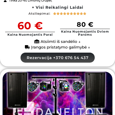
Tinka 20-40 Žmonių Grupei;
+ Visi Reikalingi Laidai
Atsiliepimai:










60 €
80 €
Kaina Nuomojantis Dviem
Kaina Nuomojantis Parai
Paroms
Atsiimti iš sandėlio ↓
Įrangos pristatymo galimybė ↓
Rezervacija +370 676 54 437