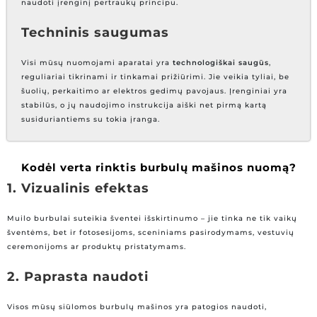
naudoti įrenginį pertraukų principu.
Techninis saugumas
Visi mūsų nuomojami aparatai yra
technologiškai saugūs
,
reguliariai tikrinami ir tinkamai prižiūrimi. Jie veikia tyliai, be
šuolių, perkaitimo ar elektros gedimų pavojaus. Įrenginiai yra
stabilūs, o jų naudojimo instrukcija aiški net pirmą kartą
susiduriantiems su tokia įranga.
Kodėl verta rinktis burbulų mašinos nuomą?
1. Vizualinis efektas
Muilo burbulai suteikia šventei išskirtinumo – jie tinka ne tik vaikų
šventėms, bet ir fotosesijoms, sceniniams pasirodymams, vestuvių
ceremonijoms ar produktų pristatymams.
2. Paprasta naudoti
Visos mūsų siūlomos burbulų mašinos yra patogios naudoti,