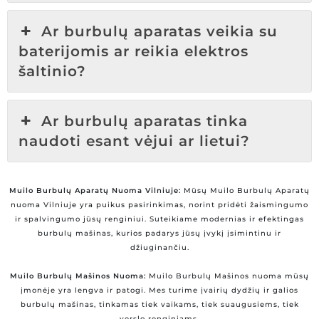
Ar burbulų aparatas veikia su
baterijomis ar reikia elektros
šaltinio?
Ar burbulų aparatas tinka
naudoti esant vėjui ar lietui?
Muilo Burbulų Aparatų Nuoma Vilniuje:
Mūsų Muilo Burbulų Aparatų
nuoma Vilniuje yra puikus pasirinkimas, norint pridėti žaismingumo
ir spalvingumo jūsų renginiui. Suteikiame modernias ir efektingas
burbulų mašinas, kurios padarys jūsų įvykį įsimintinu ir
džiuginančiu.
Muilo Burbulų Mašinos Nuoma:
Muilo Burbulų Mašinos nuoma mūsų
įmonėje yra lengva ir patogi. Mes turime įvairių dydžių ir galios
burbulų mašinas, tinkamas tiek vaikams, tiek suaugusiems, tiek
verslo renginiams.