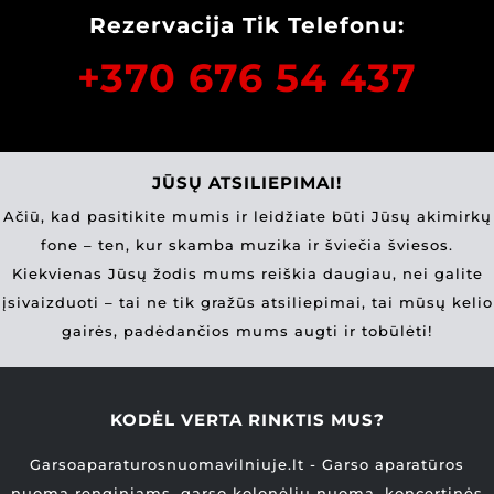
Rezervacija Tik Telefonu:
+370 676 54 437
JŪSŲ ATSILIEPIMAI!
Ačiū, kad pasitikite mumis ir leidžiate būti Jūsų akimirkų
fone – ten, kur skamba muzika ir šviečia šviesos.
Kiekvienas Jūsų žodis mums reiškia daugiau, nei galite
įsivaizduoti – tai ne tik gražūs atsiliepimai, tai mūsų kelio
gairės, padėdančios mums augti ir tobūlėti!
KODĖL VERTA RINKTIS MUS?
Garsoaparaturosnuomavilniuje.lt - Garso aparatūros
nuoma renginiams, garso kolonėlių nuoma, koncertinės