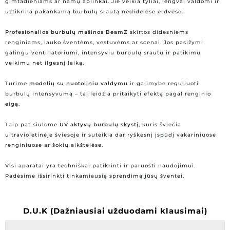
gimtadieniams ar namų aplinkai. Jie veikia tyliai, lengvai valdomi ir
užtikrina pakankamą burbulų srautą nedidelėse erdvėse.
Profesionalios burbulų mašinos BeamZ
skirtos didesniems
renginiams, lauko šventėms, vestuvėms ar scenai. Jos pasižymi
galingu ventiliatoriumi, intensyviu burbulų srautu ir patikimu
veikimu net ilgesnį laiką.
Turime
modelių su nuotoliniu valdymu
ir galimybe reguliuoti
burbulų intensyvumą – tai leidžia pritaikyti efektą pagal renginio
eigą.
Taip pat siūlome
UV aktyvų burbulų skystį
, kuris šviečia
ultravioletinėje šviesoje ir suteikia dar ryškesnį įspūdį vakariniuose
renginiuose ar šokių aikštelėse.
Visi aparatai yra techniškai patikrinti ir paruošti naudojimui.
Padėsime išsirinkti tinkamiausią sprendimą jūsų šventei.
D.U.K (Dažniausiai užduodami klausimai)