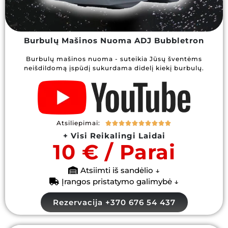
Burbulų Mašinos Nuoma ADJ Bubbletron
Burbulų mašinos nuoma - suteikia Jūsų šventėms
neišdildomą įspūdį sukurdama didelį kiekį burbulų.
Atsiliepimai:










+ Visi Reikalingi Laidai
10 € / Parai
Atsiimti iš sandėlio ↓
Įrangos pristatymo galimybė ↓
Rezervacija +370 676 54 437