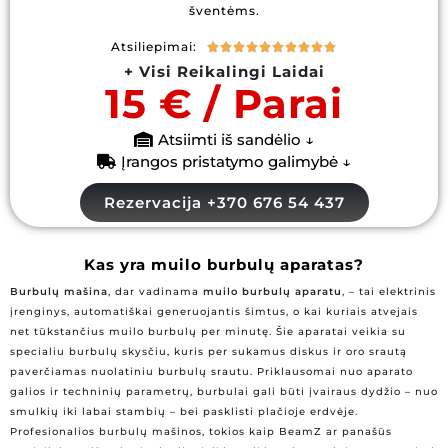
šventėms.
Atsiliepimai:










+ Visi Reikalingi Laidai
15 € / Parai
Atsiimti iš sandėlio ↓
Įrangos pristatymo galimybė ↓
Rezervacija +370 676 54 437
Kas yra muilo burbulų aparatas?
Burbulų mašina
, dar vadinama
muilo burbulų aparatu
, – tai elektrinis
įrenginys, automatiškai generuojantis šimtus, o kai kuriais atvejais
net tūkstančius muilo burbulų per minutę. Šie aparatai veikia su
specialiu burbulų skysčiu, kuris per sukamus diskus ir oro srautą
paverčiamas nuolatiniu burbulų srautu. Priklausomai nuo aparato
galios ir techninių parametrų, burbulai gali būti įvairaus dydžio – nuo
smulkių iki labai stambių – bei pasklisti plačioje erdvėje.
Profesionalios burbulų mašinos, tokios kaip BeamZ ar panašūs