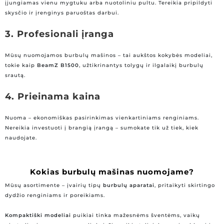
įjungiamas vienu mygtuku arba nuotoliniu pultu. Tereikia pripildyti
skysčio ir įrenginys paruoštas darbui.
3. Profesionali įranga
Mūsų nuomojamos burbulų mašinos – tai aukštos kokybės modeliai,
tokie kaip
BeamZ B1500
, užtikrinantys tolygų ir ilgalaikį burbulų
srautą.
4. Prieinama kaina
Nuoma – ekonomiškas pasirinkimas vienkartiniams renginiams.
Nereikia investuoti į brangią įrangą – sumokate tik už tiek, kiek
naudojate.
Kokias burbulų mašinas nuomojame?
Mūsų asortimente – įvairių tipų
burbulų aparatai
, pritaikyti skirtingo
dydžio renginiams ir poreikiams.
Kompaktiški modeliai
puikiai tinka mažesnėms šventėms, vaikų