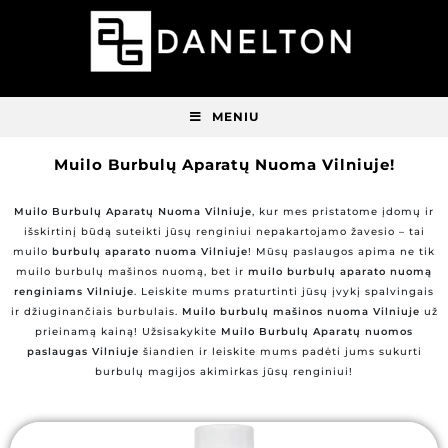
MENIU
Muilo Burbulų Aparatų Nuoma Vilniuje!
Muilo Burbulų Aparatų Nuoma Vilniuje
, kur mes pristatome įdomų ir
išskirtinį būdą suteikti jūsų renginiui nepakartojamo žavesio – tai
muilo
burbulų aparato nuoma Vilniuje
! Mūsų paslaugos apima ne tik
muilo burbulų mašinos nuomą, bet ir
muilo burbulų aparato nuomą
renginiams Vilniuje
. Leiskite mums praturtinti jūsų įvykį spalvingais
ir džiuginančiais burbulais.
Muilo burbulų mašinos nuoma Vilniuje
už
prieinamą kainą! Užsisakykite
Muilo Burbulų Aparatų nuomos
paslaugas Vilniuje
šiandien ir leiskite mums padėti jums sukurti
burbulų magijos akimirkas jūsų renginiui!