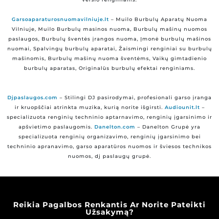
Garsoaparaturosnuomavilniuje.lt
– Muilo Burbulų Aparatų Nuoma
Vilniuje, Muilo Burbulų masinos nuoma, Burbulų mašinų nuomos
paslaugos, Burbulų šventės įrangos nuoma, Įmonė burbulų mašinos
nuomai, Spalvingų burbulų aparatai, Žaismingi renginiai su burbulų
mašinomis, Burbulų mašinų nuoma šventėms, Vaikų gimtadienio
burbulų aparatas, Originalūs burbulų efektai renginiams.
Djpaslaugos.com
– Stilingi DJ pasirodymai, profesionali garso įranga
ir kruopščiai atrinkta muzika, kurią norite išgirsti.
Audiounit.lt
–
specializuota renginių techninio aptarnavimo, renginių įgarsinimo ir
apšvietimo paslaugomis.
Danelton.com
– Danelton Grupė yra
specializuota renginių organizavimo, renginių įgarsinimo bei
techninio apranavimo, garso aparatūros nuomos ir šviesos technikos
nuomos, dj paslaugų grupė.
Reikia Pagalbos Renkantis Ar Norite Pateikti
Užsakymą?