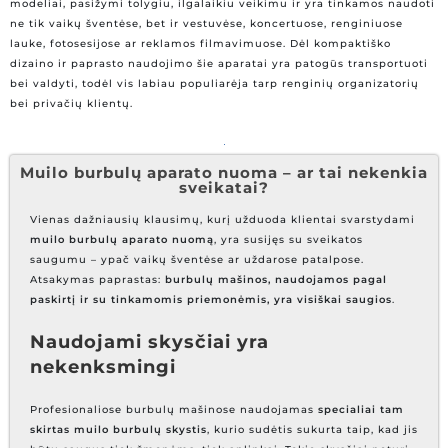
modeliai, pasižymi tolygiu, ilgalaikiu veikimu ir yra tinkamos naudoti
ne tik vaikų šventėse, bet ir vestuvėse, koncertuose, renginiuose
lauke, fotosesijose ar reklamos filmavimuose. Dėl kompaktiško
dizaino ir paprasto naudojimo šie aparatai yra patogūs transportuoti
bei valdyti, todėl vis labiau populiarėja tarp renginių organizatorių
bei privačių klientų.
Muilo burbulų aparato nuoma – ar tai nekenkia
sveikatai?
Vienas dažniausių klausimų, kurį užduoda klientai svarstydami
muilo burbulų aparato nuomą
, yra susijęs su sveikatos
saugumu – ypač vaikų šventėse ar uždarose patalpose.
Atsakymas paprastas:
burbulų mašinos, naudojamos pagal
paskirtį ir su tinkamomis priemonėmis, yra visiškai saugios
.
Naudojami skysčiai yra
nekenksmingi
Profesionaliose burbulų mašinose naudojamas
specialiai tam
skirtas muilo burbulų skystis
, kurio sudėtis sukurta taip, kad jis