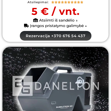
Atsiliepimai:










5 € / vnt.
Atsiimti iš sandėlio ↓
Įrangos pristatymo galimybė ↓
Rezervacija +370 676 54 437