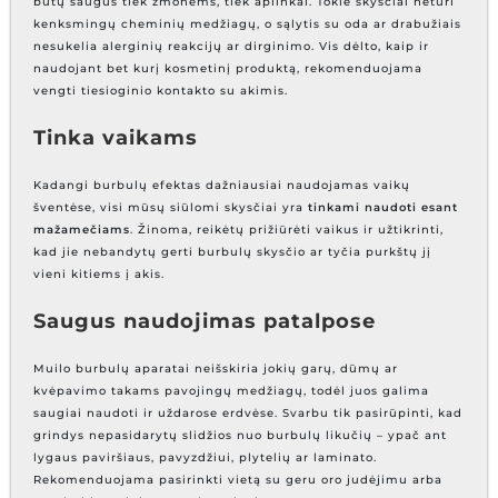
būtų saugus tiek žmonėms, tiek aplinkai. Tokie skysčiai neturi
kenksmingų cheminių medžiagų, o sąlytis su oda ar drabužiais
nesukelia alerginių reakcijų ar dirginimo. Vis dėlto, kaip ir
naudojant bet kurį kosmetinį produktą, rekomenduojama
vengti tiesioginio kontakto su akimis.
Tinka vaikams
Kadangi burbulų efektas dažniausiai naudojamas vaikų
šventėse, visi mūsų siūlomi skysčiai yra
tinkami naudoti esant
mažamečiams
. Žinoma, reikėtų prižiūrėti vaikus ir užtikrinti,
kad jie nebandytų gerti burbulų skysčio ar tyčia purkštų jį
vieni kitiems į akis.
Saugus naudojimas patalpose
Muilo burbulų aparatai neišskiria jokių garų, dūmų ar
kvėpavimo takams pavojingų medžiagų, todėl juos galima
saugiai naudoti ir uždarose erdvėse. Svarbu tik pasirūpinti, kad
grindys nepasidarytų slidžios nuo burbulų likučių – ypač ant
lygaus paviršiaus, pavyzdžiui, plytelių ar laminato.
Rekomenduojama pasirinkti vietą su geru oro judėjimu arba